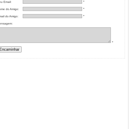
*
u Email:
*
ome do Amigo:
*
ail do Amigo:
ensagem:
*