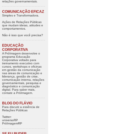
relações governamentais.
COMUNICAÇÃO EFICAZ
Simples e Transformadora.
Ações de Relações Públicas
que mudam ideias, atitudes e
comportamentos.
Não é isso que você precisa?
EDUCAÇÃO
CORPORATIVA
A PróImagem desenvolve o
programa Educação
Corporativa voltado para
treinamento executivo com
cursos, workshops e oficinas
em gestão da comunicação
nas áreas de comunicação e
liderança, gestão de crise,
comunicação interna, relações
governamentais, pesquisa e
diagnóstico e comunicação
digital. Para saber mais,
contate a PróImagem.
BLOG DO FLÁVIO
Para discutir a essência de
Relações Públicas
Twitter:
universoRP
PróImagemRP
SE EU PUDER