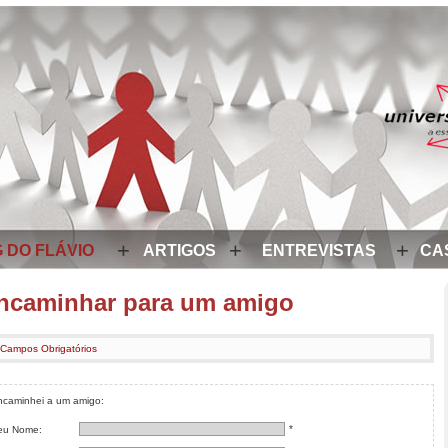
+
+
+
 DO FLÁVIO
ARTIGOS
ENTREVISTAS
CA
ncaminhar para um amigo
 Campos Obrigatórios
ncaminhei a um amigo:
*
eu Nome: