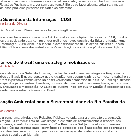
ebro e o corpo encontram-se indissociavelmente integrados por circuitos bioquímicos e
e Relações Públicas tem a ver com esse tema? Ele pode fazer alguma coisa para mudar
obre esse problema presente em todas as empresas.
a Sociedade da Informação - CDSI
ne Lina de Oliveira
 Social com o Direito, em suas forças e fragilidades.
a e constituida uma comissão na OAB e qual é o seu objetivo. No caso da CDSI, um dos
dos e a sociedade para compreender melhor os novos desafios da Ética e o fundamento
da Informação". Além disso, ela recebe o aconselhamento de Relações Públicas que visa
pinião pública acerca dos trabalhos da Comunicação e a visão de públicos estratégicos.
eiros do Brasil: uma estratégia mobilizadora.
vio Schmidt
 pela instalação do Salão do Turismo, que foi planejado como estratégia do Programa de
eiros do Brasil. É nesse espaço que o cidadão tem oportunidade de conhecer o trabalho do
 tem expressiva contribuição no desenvolvimento econômico do país. Seu principal desafio
rspectiva para o turismo brasileiro, por meio de uma gestão descentralizada, tendo como
de, articulação e mobilização. O Salão do Turismo, hoje em sua 4ª Edição já possibilitou essa
dade para o setor de turismo no Brasil.
ação Ambiental para a Sustentabilidade do Rio Paraíba do
vio Schmidt
rgiu como uma atividade de Relações Públicas voltada para a promoção da educação
a região. O enfoque está na valorização e estímulo de conhecimentos a respeito dos
, culturais, econômicos e ambientais do Rio Paraíba do Sul, junto a alunos do ensino
ões Públicas assume papel estratégico de educador, pois é necessário conscientizar os
as ambientais, assumindo campanhas de comunicação de cunho educacional e de
 essas questões ambientais.