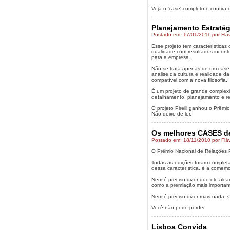
Veja o 'case' completo e confira 
Planejamento Estraté
Postado em: 17/01/2011 por Flá
Esse projeto tem característica
qualidade com resultados inconte
para a empresa.
Não se trata apenas de um case 
análise da cultura e realidade d
compatível com a nova filosofia.
É um projeto de grande complex
detalhamento, planejamento e re
O projeto Pirelli ganhou o Prêm
Não deixe de ler.
Os melhores CASES de
Postado em: 18/11/2010 por Flá
O Prêmio Nacional de Relações 
Todas as edições foram complet
dessa característica, é a comem
Nem é preciso dizer que ele al
como a premiação mais important
Nem é preciso dizer mais nada. 
Você não pode perder.
Lisboa Convida