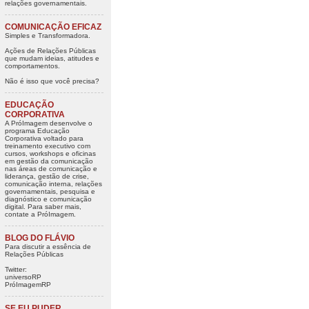
relações governamentais.
COMUNICAÇÃO EFICAZ
Simples e Transformadora.
Ações de Relações Públicas
que mudam ideias, atitudes e
comportamentos.
Não é isso que você precisa?
EDUCAÇÃO
CORPORATIVA
A PróImagem desenvolve o
programa Educação
Corporativa voltado para
treinamento executivo com
cursos, workshops e oficinas
em gestão da comunicação
nas áreas de comunicação e
liderança, gestão de crise,
comunicação interna, relações
governamentais, pesquisa e
diagnóstico e comunicação
digital. Para saber mais,
contate a PróImagem.
BLOG DO FLÁVIO
Para discutir a essência de
Relações Públicas
Twitter:
universoRP
PróImagemRP
SE EU PUDER