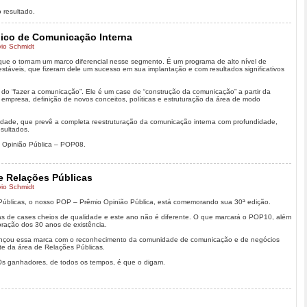
o resultado.
gico de Comunicação Interna
vio Schmidt
s que o tornam um marco diferencial nesse segmento. É um programa de alto nível de
stáveis, que fizeram dele um sucesso em sua implantação e com resultados significativos
do “fazer a comunicação”. Ele é um case de “construção da comunicação” a partir da
a empresa, definição de novos conceitos, políticas e estruturação da área de modo
idade, que prevê a completa reestruturação da comunicação interna com profundidade,
sultados.
io Opinião Pública – POP08.
 Relações Públicas
vio Schmidt
Públicas, o nosso POP – Prêmio Opinião Pública, está comemorando sua 30ª edição.
as de cases cheios de qualidade e este ano não é diferente. O que marcará o POP10, além
oração dos 30 anos de existência.
cançou essa marca com o reconhecimento da comunidade de comunicação e de negócios
e da área de Relações Públicas.
Os ganhadores, de todos os tempos, é que o digam.