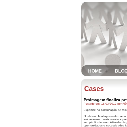
+
HOME
BLOG
Cases
PróImagem finaliza pes
Postado em: 18/03/2012 por Flá
Expertise na combinação de resul
O relatório final apresentou uma
embasamento mais correto e pre
seu público interno. Além do d
oportunidades e necessidades id