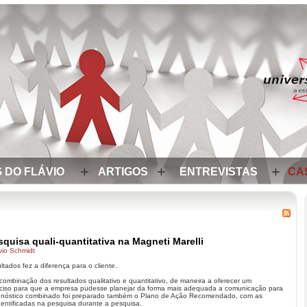
+
+
+
 DO FLÁVIO
ARTIGOS
ENTREVISTAS
CA
quisa quali-quantitativa na Magneti Marelli
vio Schmidt
tados fez a diferença para o cliente.
 combinação dos resultados qualitativo e quantitativo, de maneira a oferecer um
ciso para que a empresa pudesse planejar da forma mais adequada a comunicação para
iagnóstico combinado foi preparado também o Plano de Ação Recomendado, com as
entificadas na pesquisa durante a pesquisa.