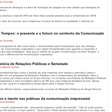
vio Schmidt
erencial de destaque na área de formação de imagem de uma cidade que desejava se
leiros.
ama alcançou mais de 95% da meta mais ousada prevista para a temporada de 2009.
e case de sucesso, que comprovou a busca da Inform na qualidade e eficácia de
.
Tempos: o presente e o futuro no contexto da Comunicação
vio Schmidt
 programa de alto nível criado e desenvolvido pela Fundamento que visa debater
 de comunicação corporativa e que sejam fundamentais para garantir a expansão e
a dia mais estratégica. Veja aqui o melhor do projeto Comunicação em Dois Tempos, e
to e diferencial em comunicação corporativa.
stória de Relações Públicas e Seriedade
o Alberto Ianhez
profissional que conta a história de uma empresa com valores e princípios claros e
 valor de um programa de Relações Públicas com o compromisso de seriedade, ética e
ez atuou por muitos anos no Grupo Fenícia. Lá construiu uma história de Relações Públicas
respeitados e bem sucedidos planos de RP que uma empresa brasileira já teve. Nessa
ara nós, qual foi a importância desse plano para o Grupo Fenícia.
João Alberto Ianhez, responsáveis pelo sucesso de Relações Públicas do Grupo Fenícia.
po e mente nas práticas da comunicação empresarial
mone Bambini
no mundo empresarial são: “precisamos separar a razão da emoção”, ”não se pode pensar
a não pensa, o corpo padece”. Qual será o efeito dessas frases na mente e no corpo das