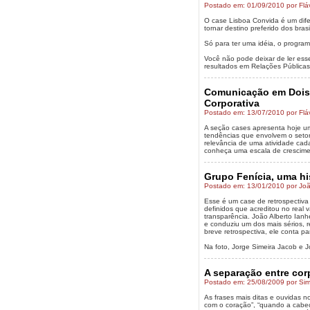
Postado em: 01/09/2010 por Flá
O case Lisboa Convida é um dif
tornar destino preferido dos brasi
Só para ter uma idéia, o progr
Você não pode deixar de ler ess
resultados em Relações Públicas
Comunicação em Dois 
Corporativa
Postado em: 13/07/2010 por Flá
A seção cases apresenta hoje um
tendências que envolvem o setor
relevância de uma atividade cad
conheça uma escala de crescimen
Grupo Fenícia, uma hi
Postado em: 13/01/2010 por Joã
Esse é um case de retrospectiva 
definidos que acreditou no real
transparência. João Alberto Ianh
e conduziu um dos mais sérios, 
breve retrospectiva, ele conta p
Na foto, Jorge Simeira Jacob e 
A separação entre cor
Postado em: 25/08/2009 por Si
As frases mais ditas e ouvidas 
com o coração”, “quando a cabeç