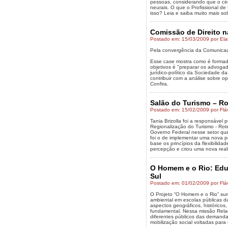
pessoas, considerando que o cér
neurais. O que o Profissional d
isso? Leia e saiba muito mais s
Comissão de Direito n
Postado em: 15/03/2009 por Elai
Pela convergência da Comunicação
Esse case mostra como é formad
objetivos é "preparar os advoga
jurídico-político da Sociedade 
contribuir com a análise sobre o
Confira.
Salão do Turismo – Rot
Postado em: 15/02/2009 por Flá
Tania Brizolla foi a responsável
Regionalização do Turismo - Rot
Governo Federal nesse setor que
foi o de implementar uma nova pe
base os princípios da flexibilida
percepção e criou uma nova reali
O Homem e o Rio: Educ
Sul
Postado em: 01/02/2009 por Flá
O Projeto “O Homem e o Rio” su
ambiental em escolas públicas d
aspectos geográficos, históricos
fundamental. Nessa missão Relaç
diferentes públicos das demand
mobilização social voltadas para