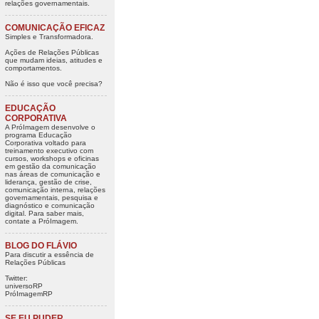
relações governamentais.
COMUNICAÇÃO EFICAZ
Simples e Transformadora.
Ações de Relações Públicas
que mudam ideias, atitudes e
comportamentos.
Não é isso que você precisa?
EDUCAÇÃO
CORPORATIVA
A PróImagem desenvolve o
programa Educação
Corporativa voltado para
treinamento executivo com
cursos, workshops e oficinas
em gestão da comunicação
nas áreas de comunicação e
liderança, gestão de crise,
comunicação interna, relações
governamentais, pesquisa e
diagnóstico e comunicação
digital. Para saber mais,
contate a PróImagem.
BLOG DO FLÁVIO
Para discutir a essência de
Relações Públicas
Twitter:
universoRP
PróImagemRP
SE EU PUDER