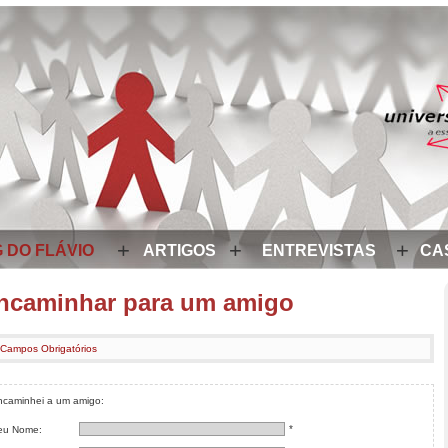
+
+
+
 DO FLÁVIO
ARTIGOS
ENTREVISTAS
CA
ncaminhar para um amigo
 Campos Obrigatórios
ncaminhei a um amigo:
*
eu Nome: