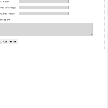
*
u Email:
*
ome do Amigo:
*
ail do Amigo:
ensagem:
*