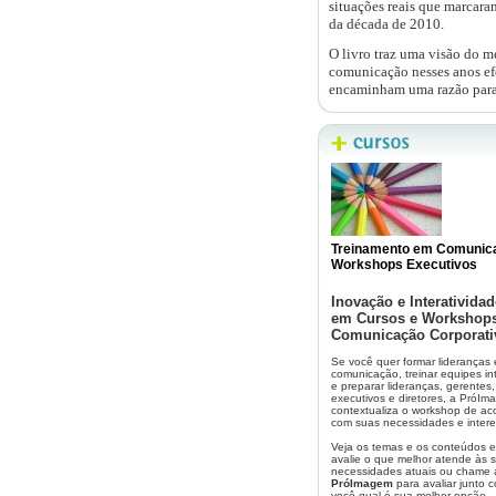
situações reais que marcar
da década de 2010.
O livro traz uma visão do m
comunicação nesses anos ef
encaminham uma razão para 
Pelo tema e a natureza com q
fundo e uma referência para
leitura a revisão dos aconte
Agora surgiu uma nova oport
uma ação promocional para q
Você pode adquirir o livro p
www.sicurezzaeditora.com.
Treinamento em Comunic
Workshops Executivos
Para compras acima de dois 
Inovação e Interatividad
Ficha Técnica
em Cursos e Workshop
Comunicação Corporati
Nome:
Do Po
Se você quer formar lideranças
Razõe
comunicação, treinar equipes in
e preparar lideranças, gerentes,
Autor: Flávi
executivos e diretores, a PróI
contextualiza o workshop de ac
com suas necessidades e inter
Editora: Sicu
Veja os temas e os conteúdos e
avalie o que melhor atende às 
necessidades atuais ou chame 
Sugestão de preço e descon
PróImagem
para avaliar junto 
você qual é sua melhor opção.