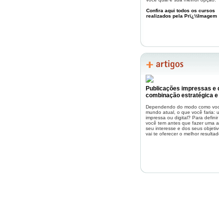
Valor do Liv
Confira aqui todos os cursos
realizados pela Prï¿½Imagem
Na compra do
Na compra de
Não perca essa oportunidade.
exemplares impressos.
Publicações impressas e d
combinação estratégica e
Dependendo do modo como você
mundo atual, o que você faria:
impressa ou digital? Para defini
você tem antes que fazer uma an
seu interesse e dos seus objetiv
vai te oferecer o melhor resultad