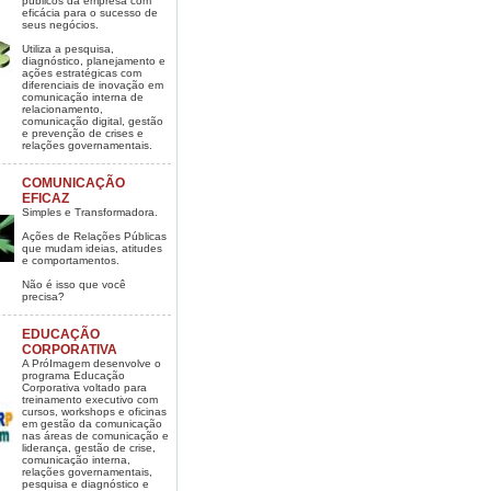
públicos da empresa com
eficácia para o sucesso de
seus negócios.
Utiliza a pesquisa,
diagnóstico, planejamento e
ações estratégicas com
diferenciais de inovação em
comunicação interna de
relacionamento,
comunicação digital, gestão
e prevenção de crises e
relações governamentais.
COMUNICAÇÃO
EFICAZ
Simples e Transformadora.
Ações de Relações Públicas
que mudam ideias, atitudes
e comportamentos.
Não é isso que você
precisa?
EDUCAÇÃO
CORPORATIVA
A PróImagem desenvolve o
programa Educação
Corporativa voltado para
treinamento executivo com
cursos, workshops e oficinas
em gestão da comunicação
nas áreas de comunicação e
liderança, gestão de crise,
comunicação interna,
relações governamentais,
pesquisa e diagnóstico e