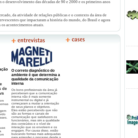
am o desenvolvimento das décadas de 90 e 2000 e os primeiros anos
ercado, da atividade de relações públicas e o contexto da área de
ervescentes que impactaram a história do mundo, do Brasil e agora
os acontecimentos atuais.
ue retratou as últimas duas décadas, o livro representa o pano de
 quem quer entender os acontecimentos atuais. Vale a pena uma
cimentos.
unidade para você adquirir o livro. A Sicurezza Editora criou
ue você possa ter em mãos essa edição histórica.
or um preço especial diretamente no site da editora
br
ação
ou por encomenda numa Livraria Cultura.
O correto diagnóstico do
ambiente é que determina a
livros tem descontos especiais.
qualidade da comunicação
interna
e
s de
Os bons profissionais da área já
va
perceberam que a comunicação
nto de vista de Relações Públicas
interna não é mais somente
instrumental ou digital e já
 em
s muito mais fortes para você atuar no
ambiente de comunicação
começaram a mudar a orientação
ternas
de seus planos e objetivos.
Eles estão percebendo que não
o Schmidt
magem
são as formas e canais de
ordo
comunicação que satisfazem os
esses.
rezza Editora
funcionários, mas sim a qualidade
dos conteúdos e o nível de
interação que os envolvem e os
suas
engajam. Por causa disso, estão
a
buscando formas mais adequadas
tos:
com
para entender o processo desde o