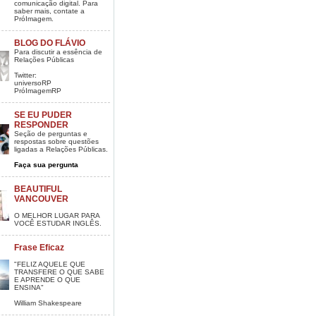
comunicação digital. Para
saber mais, contate a
PróImagem.
BLOG DO FLÁVIO
Para discutir a essência de
Relações Públicas
Twitter:
universoRP
PróImagemRP
SE EU PUDER
RESPONDER
Seção de perguntas e
respostas sobre questões
ligadas a Relações Públicas.
Faça sua pergunta
BEAUTIFUL
VANCOUVER
O MELHOR LUGAR PARA
VOCÊ ESTUDAR INGLÊS.
Frase Eficaz
"FELIZ AQUELE QUE
TRANSFERE O QUE SABE
E APRENDE O QUE
ENSINA"
William Shakespeare