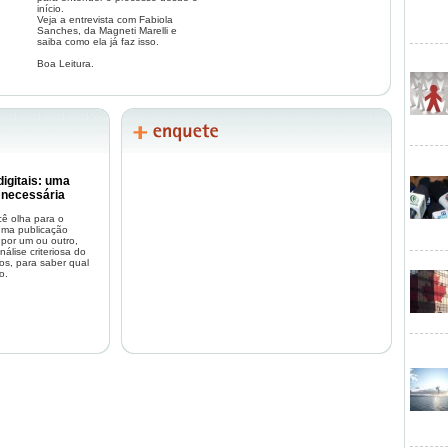
início.
ro:
R$45,00
Veja a entrevista com Fabiola
Sanches, da Magneti Marelli e
saiba como ela já faz isso.
Boa Leitura.
 2 livros, desconto de
20%
 3 livros, desconto de
30%
 Acesse o site da editora e faça sua aquisição.
Restam poucos
igitais: uma
 necessária
 olha para o
 uma publicação
r por um ou outro,
álise criteriosa do
os, para saber qual
o.